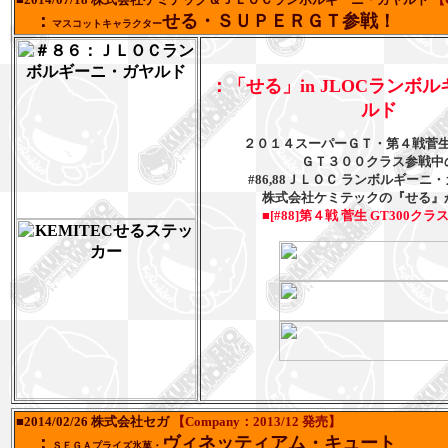
：
せる・ＳＵＰＥＲＧＴ参戦！
マスコットキャラクター
：「せる」in JLOCランボ
ルド
２０１４スーパーＧＴ・第４戦菅生3
ＧＴ３００クラス参戦中
#86,88ＪＬＯＣ ランボルギーニ
株式会社ケミテックの『せる』
■[#88]第４戦 菅生 GT300ク
■2014/02/26 株式会社セガ
【Company：2013/12 発売】
：
ヴィネッティアム・キュート
ＳＥＧＡプライズ氷菓・