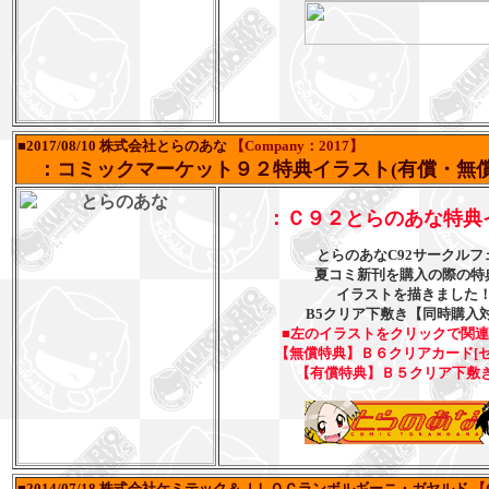
■2017/08/10 株式会社とらのあな
【Company：2017】
：コミックマーケット９２特典イラスト(有償・無償
：Ｃ９２とらのあな特典
とらのあなC92サークルフ
夏コミ新刊を購入の際の特
イラストを描きました
B5クリア下敷き【同時購入
■左のイラストをクリックで関
【無償特典】Ｂ６クリアカード[セ
【有償特典】Ｂ５クリア下敷き
■2014/07/18 株式会社ケミテック＆ＪＬＯＣランボルギーニ・ガヤルド
【C