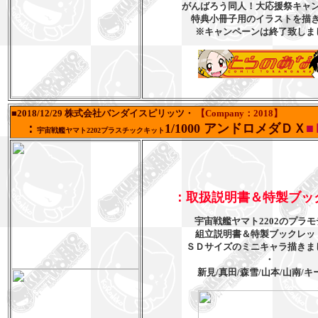
がんばろう同人！大応援祭キャ
特典小冊子用のイラストを描
※キャンペーンは終了致しま
■2018/12/29 株式会社バンダイスピリッツ・
【Company：2018】
：
1/1000 アンドロメダＤＸ
■
宇宙戦艦ヤマト2202プラスチックキット
：取扱説明書＆特製ブッ
宇宙戦艦ヤマト2202のプラ
組立説明書＆特製ブックレッ
ＳＤサイズのミニキャラ描きま
・
新見/真田/森雪/山本/山南/