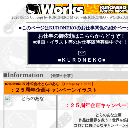
2020.06.15 Concept by KURONEKO M720 with KURONEO・WORK's Allri
■このページはKURONEKOのお仕事関係の紹介ペー
お仕事の御依頼はこちらからどうぞ！
■漫画・イラスト等のお仕事随時募集中です！
･
■ＫＵＲＯＮＥＫＯ■
■Information
【最新の仕事】
■2020/06/15 株式会社とらのあな
【Company：2020】
：２５周年企画キャンペーンイラスト
：２５周年企画キャンペー
とらのあな企画
作品は世界を救う！世界を笑
コロナに負けるなキャンペーンイ